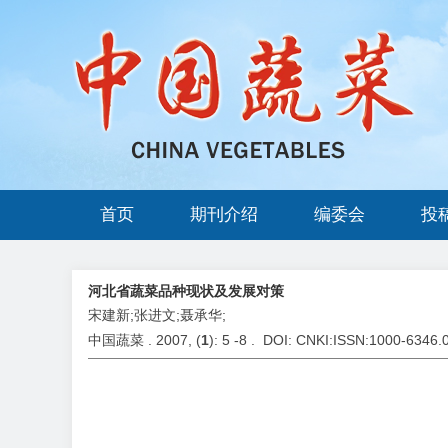
首页
期刊介绍
编委会
投
河北省蔬菜品种现状及发展对策
宋建新;张进文;聂承华;
中国蔬菜 . 2007, (
1
): 5 -8 . DOI: CNKI:ISSN:1000-6346.